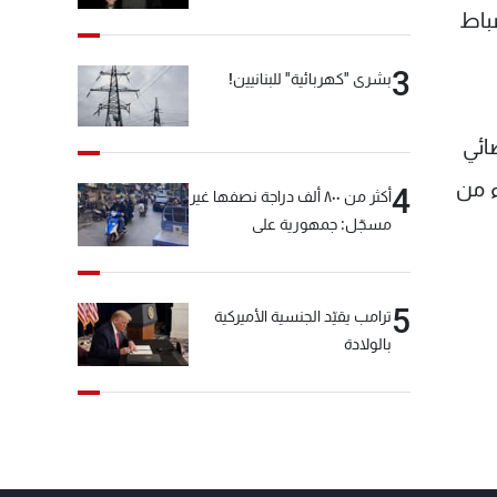
ضباط
3
بشرى "كهربائية" للبنانيين!
ائي
ء من
4
أكثر من ٨٠٠ ألف دراجة نصفها غير
مسجّل: جمهورية على
"دولابَين"!
5
ترامب يقيّد الجنسية الأميركية
بالولادة