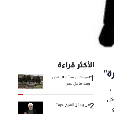
الأكثر قراءة
ة"
1
إسرائيليّون تسلّلوا الى لبنان...
وهذا ما حلّ بهم
ب
وكل
2
من يصدّق الشيخ نعيم؟