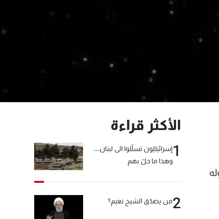
الأكثر قراءة
1
إسرائيليّون تسلّلوا الى لبنان...
وهذا ما حلّ بهم
له
2
من يصدّق الشيخ نعيم؟