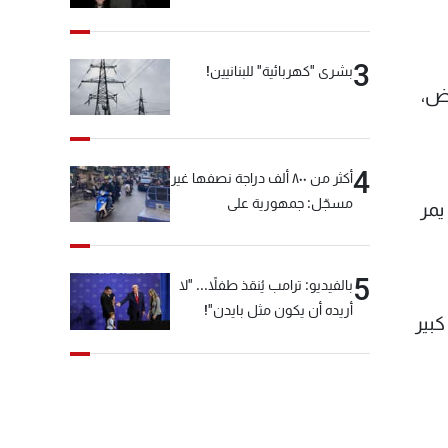
3
بشرى "كهربائية" للبنانيين!
فقط من الأرض،
4
أكثر من ٨٠٠ ألف دراجة نصفها غير
مسجّل: جمهورية على
يمر
"دولابَين"!
5
بالفيديو: ترامب يُنقذ طفلاً... "لا
أريده أن يكون مثل بايدن"!
بير