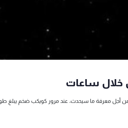
 خلال ساعات
ة من أجل معرفة ما سيحدث، عند مرور كويكب ضخم يبلغ طو