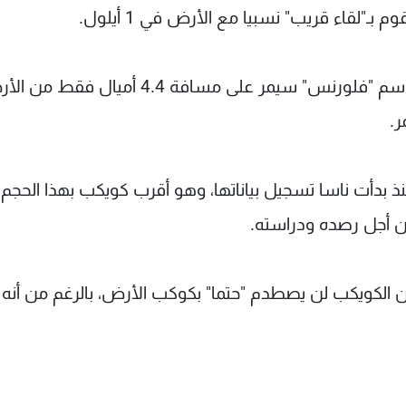
"لقاء قريب" نسبيا مع الأرض في 1 أيلول.
وكشف المصدر ذاته أن الكويكب الذي أطلق عليه اسم "فلورنس" سيمر على مسافة 4.4 أميال 
 بدأت ناسا تسجيل بياناتها، وهو أقرب كويكب بهذا الحجم 
من أجل رصده ودراسته.
 الكويكب لن يصطدم "حتما" بكوكب الأرض، بالرغم من أنه ك