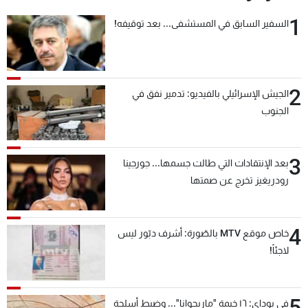
1
السفير السابق في المستشفى... بعد توقيفه!
2
الجيش الإسرائيلي بالفيديو: تدمير نفق في
الجنوب
3
بعد الإنتقادات التي طالت جسمها... جورجينا
رودريغيز تخرج عن صمتها
4
خاص موقع MTV بالصّورة: أشرف دبّور ليس
لاجئاً!
5
في بوداي: ١٦ خيمة "ماريجوانا"... وضبط أسلحة