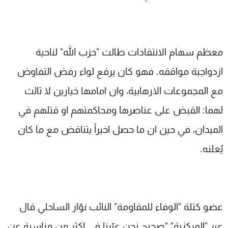
معظم سهام الانتقادات طالت "حزب الله" لناحية
ازدواجية مواقفه. فهو كان يرفع لواء رفض التفاوض
مع المجموعات الارهابية، وان امامها خيارين لا ثالث
لهما: القبض على عناصرها ومحاكمتهم او قتلهم في
الميدان، في حين ان ما حصل اخيراً يتناقض مع ما كان
يُعلنه.
عضو كتلة "الوفاء للمقاومة" النائب نوّار الساحلي قال
عبر "المركزية" "صحيح نحن عبّرنا في اكثر من مناسبة عن