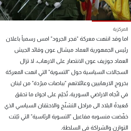
شاهد البرامج
الترددات
المركزية
عن MTV
وظائف
اما وقد انتهت معركة "فجر الجرود" امس رسمياً باعلان
الإنـتـاج
تواصل معنا
لاعلاناتكم
شروط الإسـتخدام
رئيس الجمهورية العماد ميشال عون وقائد الجيش
سياسة الخصوصية
العماد جوزيف عون الانتصار على الارهاب، لا تزال
السجالات السياسية حول "التسوية" التي انهت المعركة
بخروج الارهابيين وعائلاتهم "بباصات مبرّدة" من لبنان
في اتّجاه الاراضي السورية، تُخيّم على اجواء ما تحقق
مُعيدةً البلاد الى مراحل التشنّج والاحتقان السياسي الذي
خفّضت منسوبه مفاعيل "التسوية الرئاسية" التي ثبّتت
التوازن والشراكة في السلطة.