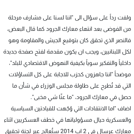
ولفت رداً على سؤال الى "اننا لسنا على مشارف مرحلة
من الفوضى بعد انتهاء معارك الجرود كما قال البعض،
فالنصر الذي تحقق كان بتوقيع الجيش والمقاومة وهو
لكل اللبنانيين، ويجب ان يكون مقدمة لفتح صفحة جديدة
داخلياً والتفكير سوياً بكيفية النهوض الاقتصادي للبلد"،
موضحاً "اننا جاهزون كحزب للاجابة على كل التساؤلات
التي قد تُطرح على طاولة مجلس الوزراء في شأن ما
حصل في معارك الجرود، "ما عنّا شي مخبى".
اضاف "اما الانتقادات التي وُجّهت للقيادتين السياسية
والعسكرية حيال مسؤولياتها في خطف العسكريين اثناء
معارك عرسال في 2 اب 2014 ستُعالج عبر لجنة تحقيق