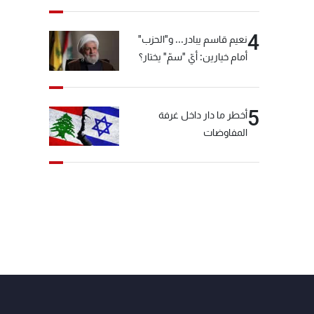
4
نعيم قاسم يبادر... و"الحزب"
أمام خيارين: أيّ "سمّ" يختار؟
5
أخطر ما دار داخل غرفة
المفاوضات