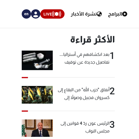
البرامج
نشرة الأخبار
LIVE
en
الأكثر قراءة
1
بعد انكشافهم في أستراليا...
تفاصيل جديدة عن توقيف
"شبكة الكوكايين"
2
أنفاق "حزب الله" من البقاع إلى
كسروان فجبيل وصولاً إلى
المختارة... التفاصيل في نشرة
الأخبار بعد قليل
3
الرئيس عون ردّ 4 قوانين إلى
مجلس النواب