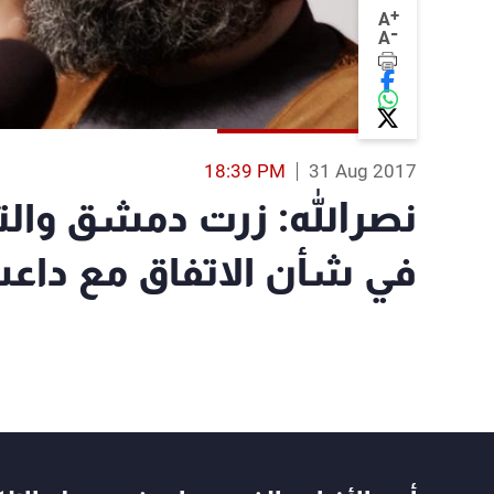
+
A
-
A
18:39 PM
31 Aug 2017
نصرالله: زرت دمشق وال
في شأن الاتفاق مع دا