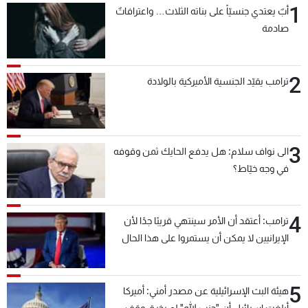
1
أبٌ يعتدي جنسيّاً على بناته الثلاث… واعترافاتٌ
شاهد البرامج
صادمة
الترددات
2
عن MTV
وظائف
ترامب يقيّد الجنسية الأميركية بالولادة
الإنـتـاج
تواصل معنا
لاعلاناتكم
شروط الإسـتخدام
سياسة الخصوصية
3
الى نواف سلام: هل يدفع الحايك ثمن وقوفه
في وجه خيّاط؟
4
ترامب: أعتقد أن الأمر سينتهي قريبًا جدًا لأن
الإيرانيين لا يمكن أن يستمروا على هذا الحال
5
هيئة البث الإسرائيلية عن مصدر أمني: أميركا