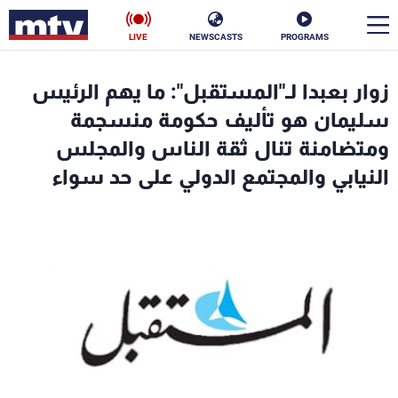
LIVE
NEWSCASTS
PROGRAMS
en
زوار بعبدا لـ"المستقبل": ما يهم الرئيس
الأخبار
سليمان هو تأليف حكومة منسجمة
ومتضامنة تنال ثقة الناس والمجلس
سياسة
ناس
النيابي والمجتمع الدولي على حد سواء
إقتصاد
فن
منوعات
رياضة
كأس العالم
البرامج
جدول البرامج