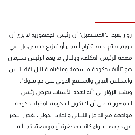
شاهد البرامج
الترددات
زوار بعبدا لـ"المستقبل" أن رئيس الجمهورية لا يرى أن
عن MTV
وظائف
الإنـتـاج
تواصل معنا
دوره, يحتم عليه اقتراح أسماء أو توزيع حصص، بل هي
لاعلاناتكم
شروط الإسـتخدام
سياسة الخصوصية
مهمة الرئيس المكلف، وبالتالي ما يهم الرئيس سليمان
هو "تأليف حكومة منسجمة ومتضامنة تنال ثقة الناس
والمجلس النيابي والمجتمع الدولي على حدٍ سواء".
ويشير الزوّار الى "أنه لهذه الأسباب يحرص رئيس
الجمهورية على أن لا تكون الحكومة المقبلة حكومة
مواجهة مع الداخل اللبناني والخارج الدولي، بغض النظر
عن حجمها سواء كانت مصغرة أو موسعة، كما أنه