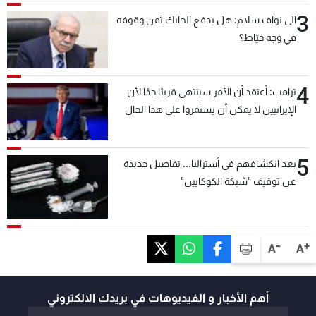
3
الى نواف سلام: هل يدفع الحايك ثمن وقوفه
في وجه خيّاط؟
4
ترامب: أعتقد أن الأمر سينتهي قريبًا جدًا لأن
الإيرانيين لا يمكن أن يستمروا على هذا الحال
5
بعد انكشافهم في أستراليا... تفاصيل جديدة
عن توقيف "شبكة الكوكايين"
-
+
A
A
أهم الأخبار و الفيديوهات في بريدك الالكتروني