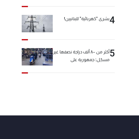
4
بشرى "كهربائية" للبنانيين!
5
أكثر من ٨٠٠ ألف دراجة نصفها غير
مسجّل: جمهورية على
"دولابَين"!