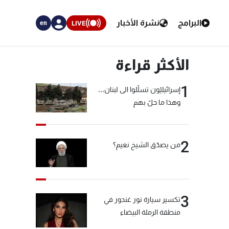
البرامج
نشرة الأخبار
LIVE
en
الأكثر قراءة
1
إسرائيليّون تسلّلوا الى لبنان...
وهذا ما حلّ بهم
2
من يصدّق الشيخ نعيم؟
3
تكسير سيارة نور غندور في
منطقة الرملة البيضاء