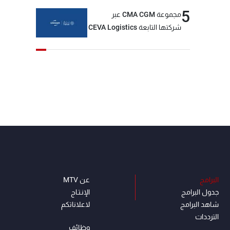
5
مجموعة CMA CGM عبر
شركتها التابعة CEVA Logistics
تُنجز الاستحواذ على مجموعة
فتّال
البرامج
عن MTV
جدول البرامج
الإنـتـاج
شاهد البرامج
لاعلاناتكم
الترددات
وظائف