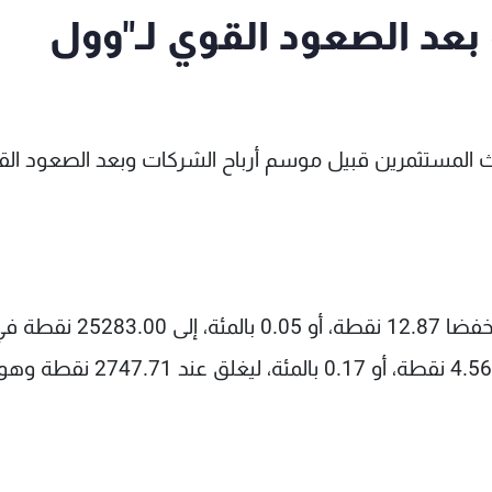
 بعد الصعود القوي لـ"وول
ث المستثمرين قبيل موسم أرباح الشركات وبعد الصعود ال
وأنهى المؤشر داو جونز الصناعي جلسة التداول منخفضا 12.87 نقطة، أ
ارتفع المؤشر ستاندرد آند بورز500 الأوسع نطاقا 4.56 نقطة، أو 0.17 بالمئة، ليغلق عند 2747.71 نقطة 