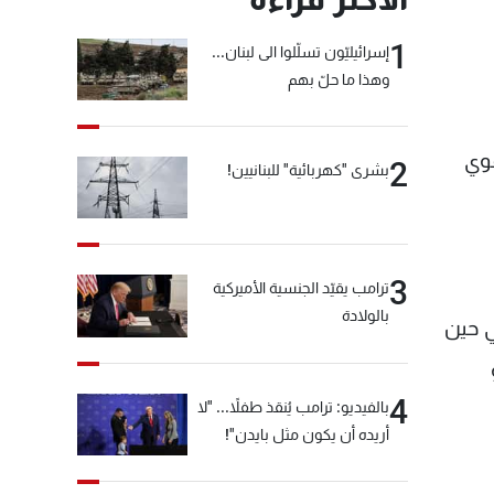
1
إسرائيليّون تسلّلوا الى لبنان...
وهذا ما حلّ بهم
قوي
2
بشرى "كهربائية" للبنانيين!
3
ترامب يقيّد الجنسية الأميركية
بالولادة
و 0.05 بالمئة، إلى 25283.00 نقطة في حين
وهو
4
بالفيديو: ترامب يُنقذ طفلاً... "لا
أريده أن يكون مثل بايدن"!