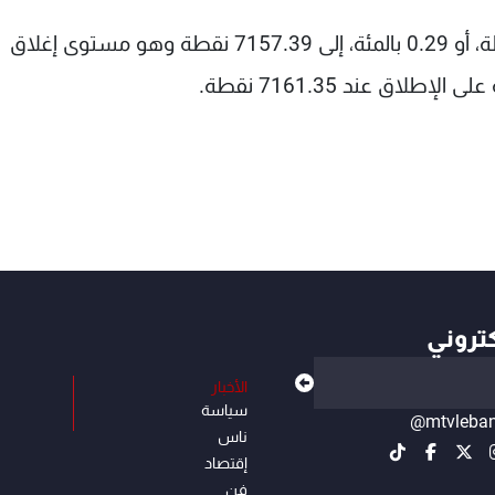
وأغلق المؤشر ناسداك المجمع مرتفعا 20.83 نقطة، أو 0.29 بالمئة، إلى 7157.39 نقطة وهو مستوى إغلاق
اق عند 7161.35 نقطة.
كتروني
الأخبار
سياسة
@mtvleba
ناس
إقتصاد
فن