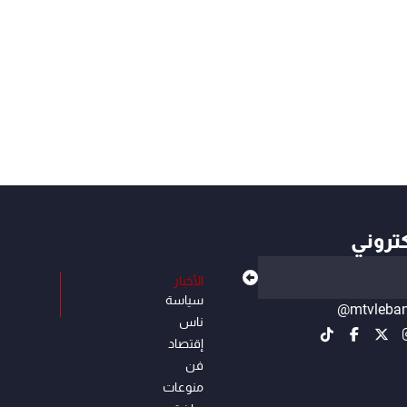
كتروني
الأخبار
سياسة
@mtvleba
ناس
إقتصاد
فن
منوعات