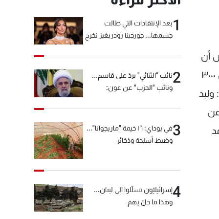
1
بعد الإنتقادات التي طالت
جسمها... جورجينا رودريغيز تخرج
عن صمتها
ض أن
2
يكشف عنها في الأسبوع الأول من شباط. واختيار مرشحيه أتى بناء على ثلاثة معايير: الانتماء المناطقي، تأمين ٣٠٠٠
نائب "الثنائي" يردّ على قاسم...
ونائب "الحزب" عن عون:
وليد
"انشالله خير"
عن
3
في بوداي: ١٦ خيمة "ماريجوانا"...
د
وضبط أسلحة وذخائر
4
إسرائيليّون تسلّلوا الى لبنان...
وهذا ما حلّ بهم