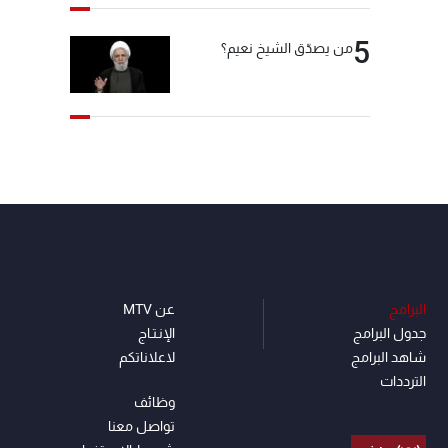
5
من يصدّق الشيخ نعيم؟
البرامج
عن MTV
جدول البرامج
الإنـتـاج
شاهد البرامج
لاعلاناتكم
الترددات
وظائف
تواصل معنا