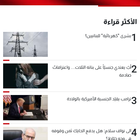
شاهد البرامج
الترددات
الأكثر قراءة
1
بشرى "كهربائية" للبنانيين!
عن MTV
وظائف
الإنـتـاج
تواصل معنا
لاعلاناتكم
شروط الإسـتخدام
سياسة الخصوصية
2
أبٌ يعتدي جنسيّاً على بناته الثلاث… واعترافاتٌ
صادمة
3
ترامب يقيّد الجنسية الأميركية بالولادة
4
الى نواف سلام: هل يدفع الحايك ثمن وقوفه
في وجه خيّاط؟