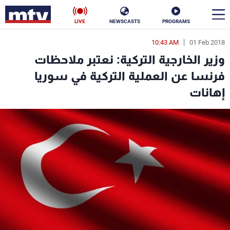
LIVE
NEWSCASTS
PROGRAMS
10:43 AM
01 Feb 2018
en
وزير الخارجية التركية: نعتبر ملاحظات
الأخبار
فرنسا عن العملية التركية في سوريا
إهانات
سياسة
ناس
إقتصاد
فن
منوعات
رياضة
كأس العالم
البرامج
جدول البرامج