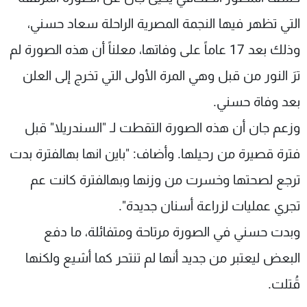
شاهد البرامج
التي تظهر فيها النجمة المصرية الراحلة سعاد حسني،
الترددات
وذلك بعد 17 عاماً على وفاتها، معلناً أن هذه الصورة لم
ترَ النور من قبل وهي المرة الأولى التي تخرج إلى العلن
عن MTV
وظائف
الإنـتـاج
تواصل معنا
بعد وفاة حسني.
لاعلاناتكم
شروط الإسـتخدام
سياسة الخصوصية
وزعم جان أن هذه الصورة التقطت لـ "السندريلا" قبل
فترة قصيرة من رحيلها. وأضاف: "باين انها بهالفترة بدت
ترجع لصحتها وخسرت من وزنها وبهالفترة كانت عم
تجري عمليات لزراعة أسنان جديدة".
وبدت حسني في الصورة مرتاحة ومتفائلة، ما دفع
البعض ليعتبر من جديد أنها لم تنتحر كما أشيع ولكنها
قُتلت.