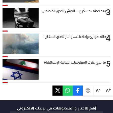
3
بعد خطف عسكري... الجيش يُلاحق الخاطفين
4
حالة طوارئ وإخلاءات... والنار تلاحق السكان!
5
ما الذي غيّرته المفاوضات اللبنانية الإسرائيلية؟
-
+
A
A
أهم الأخبار و الفيديوهات في بريدك الالكتروني