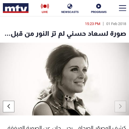
LIVE
NEWSCASTS
PROGRAMS
15:23 PM
01 Feb 2018
en
صورة لسعاد حسني لم ترَ النور من قبل...
الأخبار
سياسة
ناس
إقتصاد
فن
منوعات
رياضة
كأس العالم
البرامج
كشف المصوّر الصحافي يحيى جان عن الصورة المرفقة
جدول البرامج