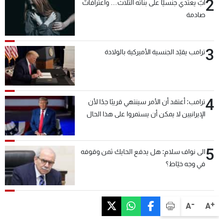
2
أبٌ يعتدي جنسيّاً على بناته الثلاث… واعترافاتٌ
صادمة
3
ترامب يقيّد الجنسية الأميركية بالولادة
4
ترامب: أعتقد أن الأمر سينتهي قريبًا جدًا لأن
الإيرانيين لا يمكن أن يستمروا على هذا الحال
5
الى نواف سلام: هل يدفع الحايك ثمن وقوفه
في وجه خيّاط؟
-
+
A
A