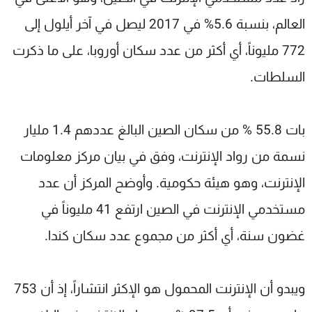
شاهد البرامج
العالم، بنسبة 5.6% في 2017 ليصل في آخر أيلول إلى
الترددات
772 مليوناً، أي أكثر من عدد سكان أوروبا، على ما ذكرت
السلطات.
عن MTV
وظائف
الإنـتـاج
تواصل معنا
لاعلاناتكم
شروط الإسـتخدام
سياسة الخصوصية
بات 55.8 % من سكان الصين البالغ عددهم 1.4 مليار
نسمة من رواد الإنترنت، وفق في بيان مركز معلومات
الإنترنت، وهو هيئة حكومية. وأوضح المركز أن عدد
مستخدمي الإنترنت في الصين ارتفع 41 مليوناً في
غضون سنة، أي أكثر من مجموع عدد سكان كندا.
ويبدو أن الإنترنت المحمول هو الإكثر انتشاراً، إذ أن 753