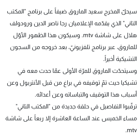
سيحلّ المخرج سعيد الماروق ضيفاً على برنامج "المكتب
التاني" الذي يقدّمه الإعلاميان رجا ناصر الدين ورودولف
هلال على شاشة mtv. وسيكون هذا الظهور الأوّل
للماروق، عبر برنامج تلفزيونيّ، بعد خروجه من السجون
التشيكية أخيراً.
وسيتحدّث الماروق للمرّة الأولى عمّا حدث معه في
تشيكيا حيث تمّ توقيفه في براغ من قبل الأنتربول وعن
أسباب هذا التوقيف والتباساته وعن أعدائه.
ترقّبوا التفاصيل في حلقة جديدة من "المكتب التاني"
مساء الخميس عند الساعة العاشرة إلا ربعاً على شاشة
mtv.