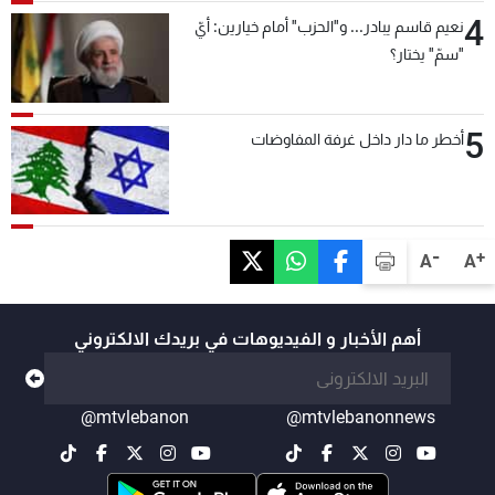
4
نعيم قاسم يبادر... و"الحزب" أمام خيارين: أيّ
"سمّ" يختار؟
5
أخطر ما دار داخل غرفة المفاوضات
-
+
A
A
أهم الأخبار و الفيديوهات في بريدك الالكتروني
@mtvlebanon
@mtvlebanonnews