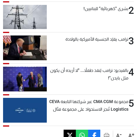
2
بشرى "كهربائية" للبنانيين!
3
ترامب يقيّد الجنسية الأميركية بالولادة
4
بالفيديو: ترامب يُنقذ طفلاً... "لا أريده أن يكون
مثل بايدن"!
5
مجموعة CMA CGM عبر شركتها التابعة CEVA
Logistics تُنجز الاستحواذ على مجموعة فتّال
-
+
A
A