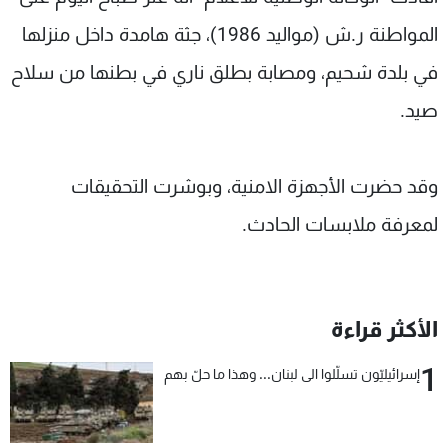
شاهد البرامج
المواطنة ر.ش (مواليد 1986)، جثة هامدة داخل منزلها
الترددات
في بلدة شحيم، ومصابة بطلق ناري في بطنها من سلاح
صيد.
عن MTV
وظائف
الإنـتـاج
تواصل معنا
لاعلاناتكم
شروط الإسـتخدام
سياسة الخصوصية
وقد حضرت الأجهزة الامنية، وبوشرت التحقيقات
لمعرفة ملابسات الحادث.
الأكثر قراءة
1
إسرائيليّون تسلّلوا الى لبنان... وهذا ما حلّ بهم