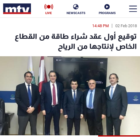
LIVE
NEWSCASTS
PROGRAMS
14:48 PM
02 Feb 2018
en
توقيع أول عقد شراء طاقة من القطاع
الأخبار
الخاص لإنتاجها من الرياح
سياسة
ناس
إقتصاد
فن
منوعات
رياضة
كأس العالم
البرامج
جدول البرامج