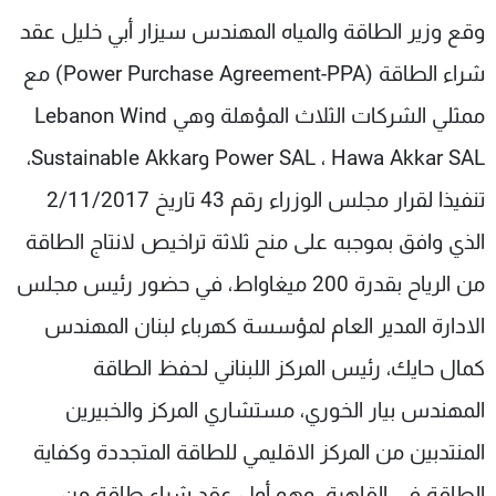
شاهد البرامج
وقع وزير الطاقة والمياه المهندس سيزار أبي خليل عقد
الترددات
شراء الطاقة (Power Purchase Agreement-PPA) مع
ممثلي الشركات الثلاث المؤهلة وهي Lebanon Wind
عن MTV
وظائف
الإنـتـاج
تواصل معنا
Power SAL ، Hawa Akkar SAL وSustainable Akkar،
لاعلاناتكم
شروط الإسـتخدام
تنفيذا لقرار مجلس الوزراء رقم 43 تاريخ 2/11/2017
سياسة الخصوصية
الذي وافق بموجبه على منح ثلاثة تراخيص لانتاج الطاقة
من الرياح بقدرة 200 ميغاواط، في حضور رئيس مجلس
الادارة المدير العام لمؤسسة كهرباء لبنان المهندس
كمال حايك، رئيس المركز اللبناني لحفظ الطاقة
المهندس بيار الخوري، مستشاري المركز والخبيرين
المنتدبين من المركز الاقليمي للطاقة المتجددة وكفاية
الطاقة في القاهرة. وهو أول عقد شراء طاقة من