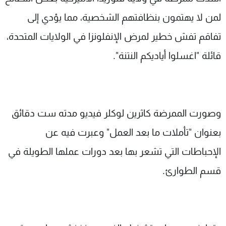
شاهد البرامج
لمن لا يهتمون بنظافتهم الشخصية، مما يؤدي إلى
الترددات
تفاقم تفش خطير لمرض الإنفلونزا في الولايات المتحدة،
قائلة "اغسلوا أياديكم النتنة".
عن MTV
وظائف
الإنـتـاج
تواصل معنا
لاعلاناتكم
شروط الإسـتخدام
سياسة الخصوصية
وصورت الممرضة كاثرين لوكلر فيديو مدته ست دقائق
بعنوان "تأملات ما بعد العمل" وعبرت فيه عن
الإحباطات التي تشعر بها بعد دورات عملها الطويلة في
قسم الطوارئ.