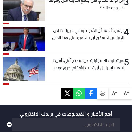
3
الى نواف سلام: هل يدفع الحايك ثمن وقوفه
في وجه خيّاط؟
4
ترامب: أعتقد أن الأمر سينتهي قريبًا جدًا لأن
الإيرانيين لا يمكن أن يستمروا على هذا الحال
5
هيئة البث الإسرائيلية عن مصدر أمني: أميركا
أبلغت إسرائيل أن "حزب الله" لم يخرق وقف
إطلاق النار أمس في مجدل زون وطلبت منها
عدم التصعيد خشية أن يؤثر ذلك على مفاوضات
روما
-
+
A
A
أهم الأخبار و الفيديوهات في بريدك الالكتروني