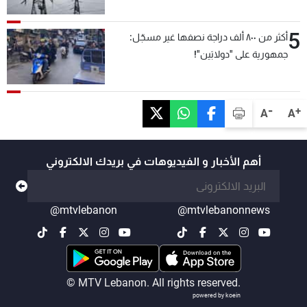
5
أكثر من ٨٠٠ ألف دراجة نصفها غير مسجّل:
جمهورية على "دولابَين"!
-
+
A
A
أهم الأخبار و الفيديوهات في بريدك الالكتروني
@mtvlebanon
@mtvlebanonnews
© MTV Lebanon. All rights reserved.
powered by koein