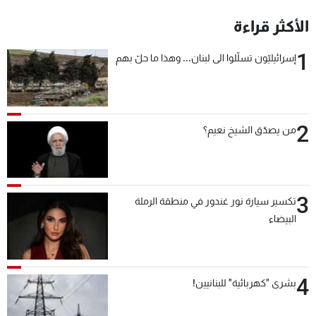
شاهد البرامج
الأكثر قراءة
الترددات
1
إسرائيليّون تسلّلوا الى لبنان... وهذا ما حلّ بهم
عن MTV
وظائف
الإنـتـاج
تواصل معنا
لاعلاناتكم
شروط الإسـتخدام
سياسة الخصوصية
2
من يصدّق الشيخ نعيم؟
3
تكسير سيارة نور غندور في منطقة الرملة
البيضاء
4
بشرى "كهربائية" للبنانيين!