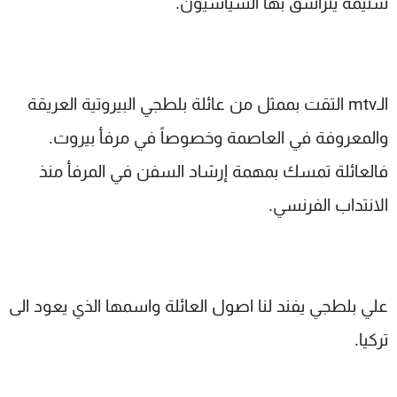
شتيمة يتراشق بها السياسيون.
شاهد البرامج
الترددات
عن MTV
وظائف
الـmtv التقت بممثل من عائلة بلطجي البيروتية العريقة
الإنـتـاج
تواصل معنا
والمعروفة في العاصمة وخصوصاً في مرفأ بيروت.
لاعلاناتكم
شروط الإسـتخدام
سياسة الخصوصية
فالعائلة تمسك بمهمة إرشاد السفن في المرفأ منذ
الانتداب الفرنسي.
علي بلطجي يفند لنا اصول العائلة واسمها الذي يعود الى
تركيا.