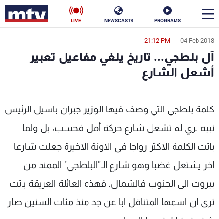
LIVE
NEWSCASTS
PROGRAMS
21:12 PM
04 Feb 2018
en
آل بلطجي... تاريخ يلغي مفاعيل تعبير
الأخبار
أشعل الشارع
سياسة
ناس
كلمة بلطجي التي وصف فيها الوزير جبران باسيل الرئيس
إقتصاد
فن
نبيه بري لم تشعل شارع حركة أمل فحسب، بل ولما
منوعات
رياضة
باتت الكلمة الاكثر رواجا في الاونة الاخيرة جعلت شارعا
كأس العالم
اخر يشتعل غضبا وهو شارع الـ"البلطجي" الممتد من
بيروت الى الجنوب فالشمال. فهذه العائلة العريقة باتت
ترى ان اسمها المتناقل ابا عن جد منذ مئات السنين صار
البرامج
جدول البرامج