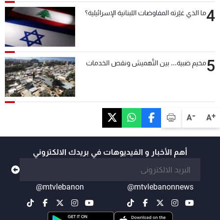
4
ما الذي غيّرته المفاوضات اللبنانية الإسرائيلية؟
5
مخيم ضبية... بين التَّهميش ونقص الخدمات
-
+
A
A
أهم الأخبار و الفيديوهات في بريدك الالكتروني
@mtvlebanon
@mtvlebanonnews