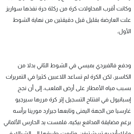
وكانت أقرب المحاولات كرة من ركلة حرة نفذها سواريز
علت العارضة بقليل قبل دقيقتين من نهاية الشوط
الأول.
ودفع فالفيردي بميسي في الشوط الثاني بدلا من
الكاسير، لكن الكرة لم تساعد اللاعبين كثيرا في التمريرات
بسبب مياه الأمطار على أرض الملعب، إلى أن نجح
إسبانيول في افتتاح التسجيل إثر كرة مررها سيرجيو
غارسيا من الجهة اليمنى وتابعها جيرارد مورينا برأسه
برغم مضايقة المدافع بيكيه، فلمست يد الحارس الألماني
مارك-أندريه تير-شتيغن وتابعت طريقها إلى الشباك في