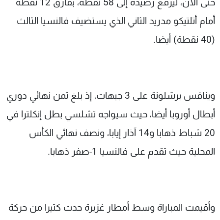
حتى الآن، ليرفع رصيده إلى 58 نقطة، بفارق 12 نقطة
أمام أتلتيكو مدريد الثاني الذي يستضيف فالنسيا الثالث
(40 نقطة) أيضا.
وينافس برشلونة على 3 جبهات، إذ بلغ ثمن نهائي دوري
أبطال أوروبا أيضا، حيث سيواجه تشلسي بطل إنكلترا في
20 شباط ذهابا و14 آذار إيابا، ونصف نهائي الكأس
المحلية حيث تقدم على فالنسيا 1-صفر ذهابا.
وأقيمت المباراة وسط أمطار غزيرة حدت كثيرا من حركة