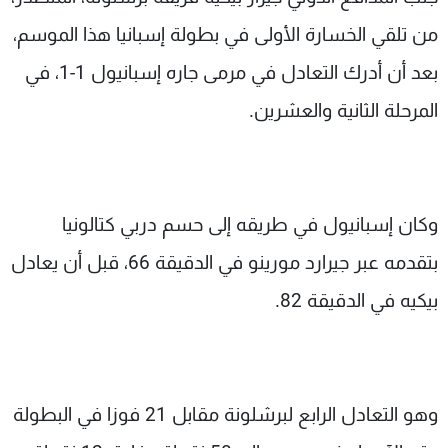
شاهد البرامج
من تلقي الخسارة الأولى في بطولة إسبانيا هذا الموسم،
الترددات
بعد أن أدرك التعادل في مرمى جاره إسبانيول 1-1، في
المرحلة الثانية والعشرين.
عن MTV
وظائف
الإنـتـاج
تواصل معنا
لاعلاناتكم
شروط الإسـتخدام
سياسة الخصوصية
وكان إسبانيول في طريقه إلى حسم دربي كتالونيا
بتقدمه عبر جيرارد مورينو في الدقيقة 66، قبل أن يعادل
بيكيه في الدقيقة 82.
وهو التعادل الرابع لبرشلونة مقابل 21 فوزا في البطولة