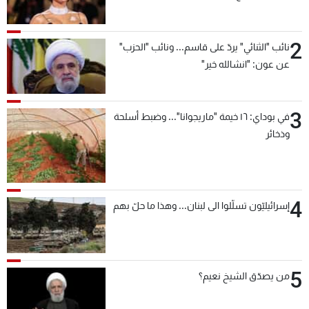
2
نائب "الثنائي" يردّ على قاسم... ونائب "الحزب"
عن عون: "انشالله خير"
3
في بوداي: ١٦ خيمة "ماريجوانا"... وضبط أسلحة
وذخائر
4
إسرائيليّون تسلّلوا الى لبنان... وهذا ما حلّ بهم
5
من يصدّق الشيخ نعيم؟