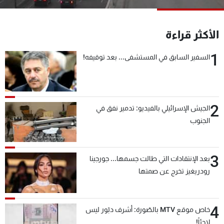
شاهد البرامج
الترددات
الأكثر قراءة
1
السفير السابق في المستشفى... بعد توقيفه!
عن MTV
وظائف
الإنـتـاج
تواصل معنا
لاعلاناتكم
شروط الإسـتخدام
سياسة الخصوصية
2
الجيش الإسرائيلي بالفيديو: تدمير نفق في
الجنوب
3
بعد الإنتقادات التي طالت جسمها... جورجينا
رودريغيز تخرج عن صمتها
4
خاص موقع MTV بالصّورة: أشرف دبّور ليس
لاجئاً!