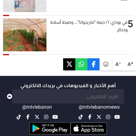
5
في بوداي: ١٦ خيمة "ماريجوانا"... وضبط أسلحة
وذخائر
-
+
A
A
أهم الأخبار و الفيديوهات في بريدك الالكتروني
@mtvlebanon
@mtvlebanonnews