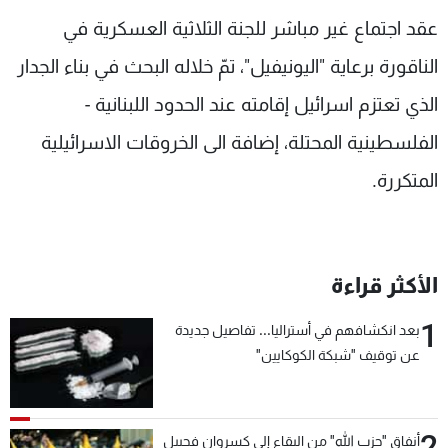
شاهد البرامج
عقد اجتماع غير مباشر للجنة الثلاثية العسكرية في
الترددات
الناقورة برعاية "اليونيفيل"، تمّ خلاله البحث في بناء الجدار
الذي تعتزم اسرائيل إقامته عند الحدود اللبنانية -
عن MTV
وظائف
الإنـتـاج
تواصل معنا
الفلسطينية المحتلة، إضافة الى الخروقات الاسرائيلية
لاعلاناتكم
شروط الإسـتخدام
المتكررة.
سياسة الخصوصية
الأكثر قراءة
1
بعد انكشافهم في أستراليا... تفاصيل جديدة
عن توقيف "شبكة الكوكايين"
2
أنفاق "حزب الله" من البقاع إلى كسروان فجبيل