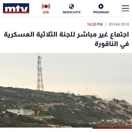
LIVE
NEWSCASTS
PROGRAMS
16:20 PM
05 Feb 2018
en
اجتماع غير مباشر للجنة الثلاثية العسكرية
الأخبار
في الناقورة
سياسة
ناس
إقتصاد
فن
منوعات
رياضة
كأس العالم
البرامج
جدول البرامج