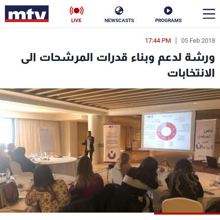
LIVE
NEWSCASTS
PROGRAMS
17:44 PM
05 Feb 2018
en
ورشة لدعم وبناء قدرات المرشحات الى
الأخبار
الانتخابات
سياسة
ناس
إقتصاد
فن
منوعات
رياضة
كأس العالم
البرامج
جدول البرامج