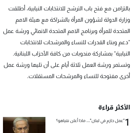
شاهد البرامج
بالتزامن مع فتح باب الترشح للانتخابات النيابية، أطلقت
الترددات
وزارة الدولة لشؤون المرأة بالشراكة مع هيئة الامم
المتحدة للمرأة وبرنامج الامم المتحدة الانمائي ورشة عمل
عن MTV
وظائف
الإنـتـاج
تواصل معنا
"دعم وبناء القدرات للنساء والمرشحات للانتخابات
لاعلاناتكم
شروط الإسـتخدام
النيابية" بمشاركة مندوبات من كافة الأحزاب اللبنانية.
سياسة الخصوصية
وتستمر ورشة العمل ثلاثة أيام على أن تليها ورشة عمل
أخرى مفتوحة للنساء والمرشحات المستقلات.
الأكثر قراءة
1
"عمل حازم في لبنان"... ماذا أعلن نتنياهو؟