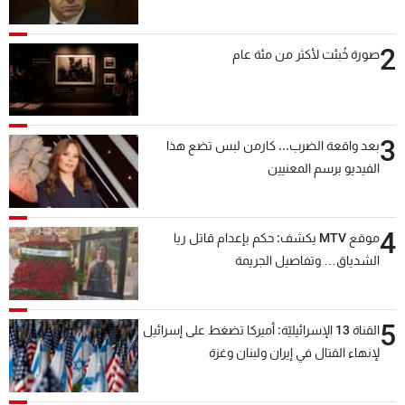
2
صورة خُبئت لأكثر من مئة عام
3
بعد واقعة الضرب... كارمن لبس تضع هذا
الفيديو برسم المعنيين
4
موقع MTV يكشف: حكم بإعدام قاتل ريا
الشدياق… وتفاصيل الجريمة
5
القناة 13 الإسرائيليّة: أميركا تضغط على إسرائيل
لإنهاء القتال في إيران ولبنان وغزة