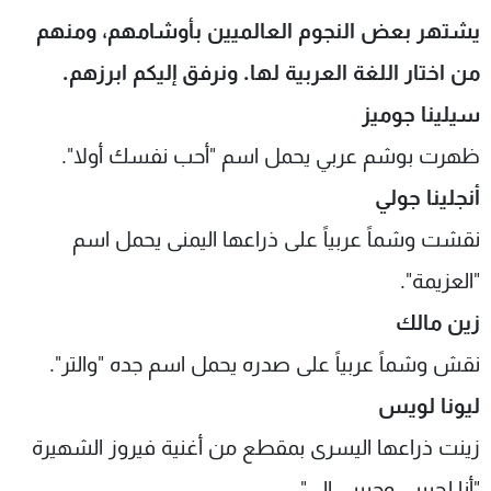
شاهد البرامج
يشتهر بعض النجوم العالميين بأوشامهم، ومنهم
الترددات
من اختار اللغة العربية لها. ونرفق إليكم ابرزهم.
سيلينا جوميز
عن MTV
وظائف
الإنـتـاج
تواصل معنا
ظهرت بوشم عربي يحمل اسم "أحب نفسك أولا".
لاعلاناتكم
شروط الإسـتخدام
أنجلينا جولي
سياسة الخصوصية
نقشت وشماً عربياً على ذراعها اليمنى يحمل اسم
"العزيمة".
زين مالك
نقش وشماً عربياً على صدره يحمل اسم جده "والتر".
ليونا لويس
زينت ذراعها اليسرى بمقطع من أغنية فيروز الشهيرة
"أنا لحبيبي وحبيبي إلي".