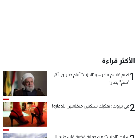
الأكثر قراءة
1
نعيم قاسم يبادر... و"الحزب" أمام خيارين: أيّ
"سمّ" يختار؟
2
في بيروت: تفكيك شبكتين منظّمتين للدعارة!
سلاح "الحزب": من حماية قضية فلسطين إلى