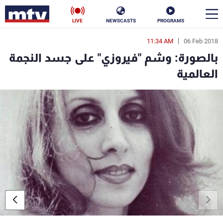
LIVE
NEWSCASTS
PROGRAMS
11:34 AM
06 Feb 2018
en
بالصورة: وشم "فيروزي" على جسد النجمة
الأخبار
العالمية
سياسة
ناس
إقتصاد
فن
منوعات
رياضة
كأس العالم
البرامج
جدول البرامج