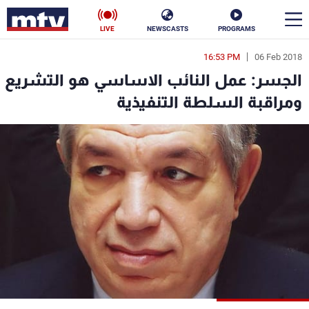
LIVE
NEWSCASTS
PROGRAMS
16:53 PM
06 Feb 2018
en
الجسر: عمل النائب الاساسي هو التشريع
الأخبار
ومراقبة السلطة التنفيذية
سياسة
ناس
إقتصاد
فن
منوعات
رياضة
كأس العالم
البرامج
جدول البرامج