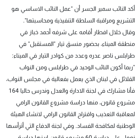
شاهد البرامج
أكد النائب سمير الجسر أن "عمل النائب الاساسي هو
الترددات
التشريع ومراقبة السلطة التنفيذية ومحاسبتها".
وقال خلال افطار أقامه على شرفه أحمد خباز في
عن MTV
وظائف
الإنـتـاج
تواصل معنا
منطقة الميناء، بحضور منسق تيار "المستقبل" في
لاعلاناتكم
شروط الإسـتخدام
طرابلس ناصر عدره وعدد من كوادر التيار في الميناء:
سياسة الخصوصية
"ربما أكون النائب الوحيد في طرابلس ومن النواب
القلائل في لبنان الذي يعمل بفعالية في مجلس النواب،
فأنا مشارك في لجنة الادارة والعدل وندرس حاليا 164
مشروع قانون، منها دراسة مشروع القانون الرامي
لمعاقبة التعذيب واقتراح القانون الرامي لانشاء الهيئة
الوطنية لمكافحة الفساد. وفي لجنة الدفاع التي أترأسها
نعمل على دراسة 60 مشروع قانون ابرزها دراسة