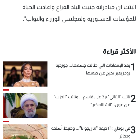
اثبتت ان مبادراته جنبت البلد الفراغ واعادت الحياة
للمؤسات الدستورية ولمجلسي الوزراء والنواب".
الأكثر قراءة
1
بعد الإنتقادات التي طالت جسمها... جورجينا
رودريغيز تخرج عن صمتها
2
نائب "الثنائي" يردّ على قاسم... ونائب "الحزب"
عن عون: "انشالله خير"
3
في بوداي: ١٦ خيمة "ماريجوانا"... وضبط أسلحة
وذخائر