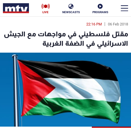
LIVE
NEWSCASTS
PROGRAMS
22:16 PM
06 Feb 2018
en
مقتل فلسطيني في مواجهات مع الجيش
الأخبار
الاسرائيلي في الضفة الغربية
سياسة
ناس
إقتصاد
فن
منوعات
رياضة
كأس العالم
البرامج
جدول البرامج