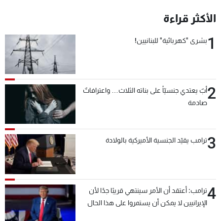
شاهد البرامج
الأكثر قراءة
الترددات
1
بشرى "كهربائية" للبنانيين!
عن MTV
وظائف
الإنـتـاج
تواصل معنا
لاعلاناتكم
شروط الإسـتخدام
سياسة الخصوصية
2
أبٌ يعتدي جنسيّاً على بناته الثلاث… واعترافاتٌ
صادمة
3
ترامب يقيّد الجنسية الأميركية بالولادة
4
ترامب: أعتقد أن الأمر سينتهي قريبًا جدًا لأن
الإيرانيين لا يمكن أن يستمروا على هذا الحال