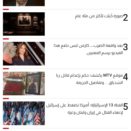
2
صورة خُبئت لأكثر من مئة عام
3
بعد واقعة الضرب... كارمن لبس تضع هذا
الفيديو برسم المعنيين
4
موقع MTV يكشف: حكم بإعدام قاتل ريا
الشدياق… وتفاصيل الجريمة
5
القناة 13 الإسرائيليّة: أميركا تضغط على إسرائيل
لإنهاء القتال في إيران ولبنان وغزة