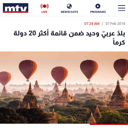
LIVE
NEWSCASTS
PROGRAMS
07:24 AM
07 Feb 2018
en
بلدٌ عربيّ وحيد ضمن قائمة أكثر 20 دولة
الأخبار
كرماً
سياسة
ناس
إقتصاد
فن
منوعات
رياضة
كأس العالم
البرامج
جدول البرامج