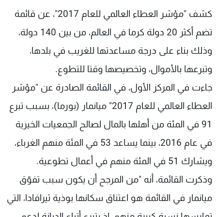
شاهد البرامج
كشف "مؤشر العطاء العالمي للعام 2017"، عن قائمة
الترددات
تضم أكثر 20 دولة كرما في العالم، من بين 140 دولة،
وذلك بناء على درجة مساعدتها للغريب في بلدها،
عن MTV
وظائف
الإنـتـاج
تواصل معنا
وتبرعها بالأموال، وتخصيصها وقتا للتطوع.
لاعلاناتكم
شروط الإسـتخدام
جاءت في المركز الأول، في القائمة الصادرة عن "مؤشر
سياسة الخصوصية
العطاء العالمي للعام 2017" ميانمار (بورما)، بسبب تبرع
91 في المئة من أهلها بالمال لصالح الجمعيات الخيرية
في عام 2016، بينما يساعد 53 في المئة منهم الغرباء،
ويشارك 51 في المئة منهم في أعمال تطوعية.
وذكرت القائمة، أنه "من المرجح أن يكون سبب تفوّق
ميانمار في القائمة هو اعتناق سكانها بوذية ثيرافادا، التي
تمارسها نسبة كبيرة منهم، إذ يتبرع أتباع الديانة لدعم