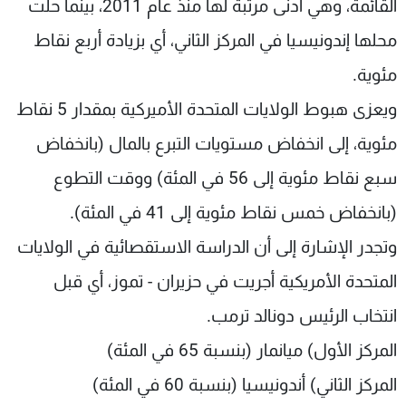
القائمة، وهي أدنى مرتبة لها منذ عام 2011، بينما حلت
محلها إندونيسيا في المركز الثاني، أي بزيادة أربع نقاط
مئوية.
ویعزى هبوط الولایات المتحدة الأميركیة بمقدار 5 نقاط
مئویة، إلی انخفاض مستویات التبرع بالمال (بانخفاض
سبع نقاط مئوية إلى 56 في المئة) ووقت التطوع
(بانخفاض خمس نقاط مئوية إلى 41 في المئة).
وتجدر الإشارة إلى أن الدراسة الاستقصائية في الولايات
المتحدة الأمريكية أجريت في حزيران - تموز، أي قبل
انتخاب الرئيس دونالد ترمب.
المركز الأول) ميانمار (بنسبة 65 في المئة)
المركز الثاني) أندونيسيا (بنسبة 60 في المئة)