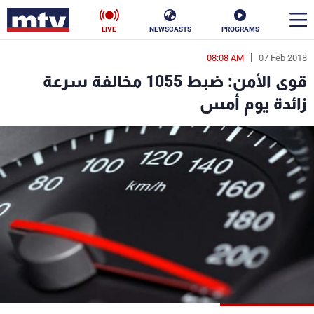
LIVE
NEWSCASTS
PROGRAMS
08:08 AM
07 Feb 2018
en
قوى الأمن: ضبط 1055 مخالفة سرعة
الأخبار
زائدة يوم أمس
سياسة
ناس
إقتصاد
فن
منوعات
رياضة
كأس العالم
البرامج
جدول البرامج