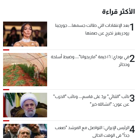
شاهد البرامج
الأكثر قراءة
الترددات
1
بعد الإنتقادات التي طالت جسمها... جورجينا
رودريغيز تخرج عن صمتها
عن MTV
وظائف
الإنـتـاج
تواصل معنا
لاعلاناتكم
شروط الإسـتخدام
سياسة الخصوصية
2
في بوداي: ١٦ خيمة "ماريجوانا"... وضبط أسلحة
وذخائر
3
نائب "الثنائي" يردّ على قاسم... ونائب "الحزب"
عن عون: "انشالله خير"
4
الرئيس الإيراني: التواصل مع المرشد "صعب
جداً" في الوقت الحالي