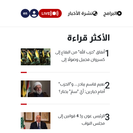
البرامج
نشرة الأخبار
LIVE
en
الأكثر قراءة
1
أنفاق "حزب الله" من البقاع إلى
كسروان فجبيل وصولاً إلى
المختارة... التفاصيل في نشرة
الأخبار بعد قليل
2
نعيم قاسم يبادر... و"الحزب"
أمام خيارين: أيّ "سمّ" يختار؟
3
الرئيس عون ردّ 4 قوانين إلى
مجلس النواب