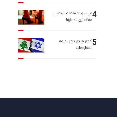
4
في بيروت: تفكيك شبكتين
منظّمتين للدعارة!
5
أخطر ما دار داخل غرفة
المفاوضات