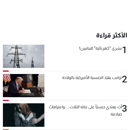
الأكثر قراءة
1
بشرى "كهربائية" للبنانيين!
2
ترامب يقيّد الجنسية الأميركية بالولادة
3
أبٌ يعتدي جنسيّاً على بناته الثلاث… واعترافاتٌ
صادمة