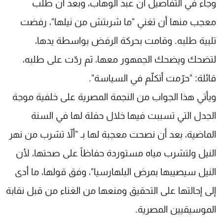
وجاء في التفاصيل أن عبد الوهاب، وبعد أن طلب
معجب منها أن تغني "ما شربتش من نيلها"، رفضت
تلبية طلبه. وقامت بحركة الرفض بواسطة يدها،
لتضحك ويضحك الجمهور معها، ثم ردّت على طلبه،
قائلة: "حرّمت أتكلّم في السياسة".
ويأتي هذا الجواب من النجمة المصرية على خلفية موجة
الجدل التي تسببت فيها خلال حفلة لها في السنة
الماضية، بعد أن نصحت معجبة لها بـ "ألاّ تشرب من نهر
النيل ولتشرب مياه مستوردة حفاظاً على صحتها، لأن
النيل سيصيبها بمرض البلهارسيا"، وفق قولها، ما أدى
إلى إحالتها على التحقيق ومنعها من الغناء من قبل نقابة
الموسيقيين المصرية.