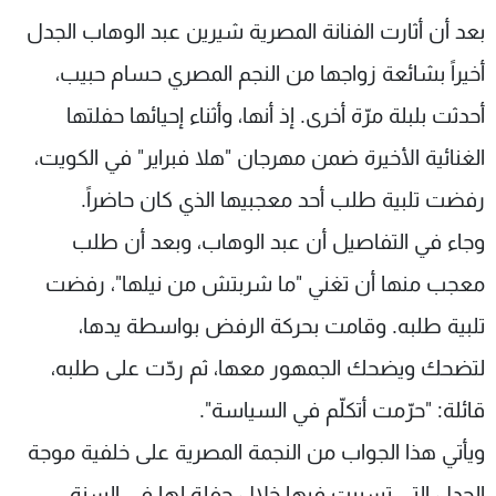
شاهد البرامج
بعد أن أثارت الفنانة المصرية شيرين عبد الوهاب الجدل
الترددات
أخيراً بشائعة زواجها من النجم المصري حسام حبيب،
أحدثت بلبلة مرّة أخرى. إذ أنها، وأثناء إحيائها حفلتها
عن MTV
وظائف
الإنـتـاج
تواصل معنا
الغنائية الأخيرة ضمن مهرجان "هلا فبراير" في الكويت،
لاعلاناتكم
شروط الإسـتخدام
رفضت تلبية طلب أحد معجبيها الذي كان حاضراً.
سياسة الخصوصية
وجاء في التفاصيل أن عبد الوهاب، وبعد أن طلب
معجب منها أن تغني "ما شربتش من نيلها"، رفضت
تلبية طلبه. وقامت بحركة الرفض بواسطة يدها،
لتضحك ويضحك الجمهور معها، ثم ردّت على طلبه،
قائلة: "حرّمت أتكلّم في السياسة".
ويأتي هذا الجواب من النجمة المصرية على خلفية موجة
الجدل التي تسببت فيها خلال حفلة لها في السنة