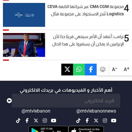
4
مجموعة CMA CGM عبر شركتها التابعة CEVA
Logistics تُنجز الاستحواذ على مجموعة فتّال
5
ترامب: أعتقد أن الأمر سينتهي قريبًا جدًا لأن
الإيرانيين لا يمكن أن يستمروا على هذا الحال
-
+
A
A
أهم الأخبار و الفيديوهات في بريدك الالكتروني
@mtvlebanon
@mtvlebanonnews