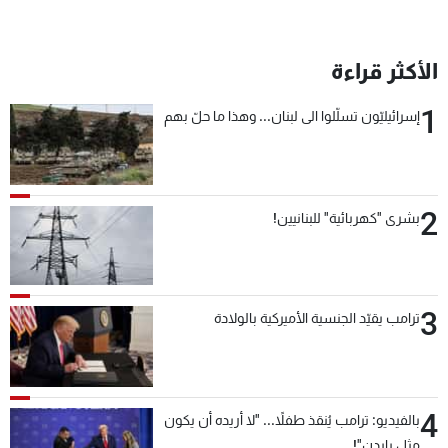
الأكثر قراءة
1
إسرائيليّون تسلّلوا الى لبنان... وهذا ما حلّ بهم
2
بشرى "كهربائية" للبنانيين!
3
ترامب يقيّد الجنسية الأميركية بالولادة
4
بالفيديو: ترامب يُنقذ طفلاً... "لا أريده أن يكون
مثل بايدن"!