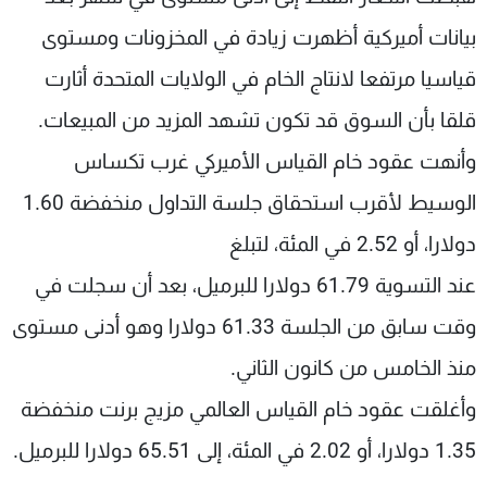
شاهد البرامج
بيانات أميركية أظهرت زيادة في المخزونات ومستوى
الترددات
قياسيا مرتفعا لانتاج الخام في الولايات المتحدة أثارت
قلقا بأن السوق قد تكون تشهد المزيد من المبيعات.
عن MTV
وظائف
الإنـتـاج
تواصل معنا
وأنهت عقود خام القياس الأميركي غرب تكساس
لاعلاناتكم
شروط الإسـتخدام
سياسة الخصوصية
الوسيط لأقرب استحقاق جلسة التداول منخفضة 1.60
دولارا، أو 2.52 في المئة، لتبلغ
عند التسوية 61.79 دولارا للبرميل، بعد أن سجلت في
وقت سابق من الجلسة 61.33 دولارا وهو أدنى مستوى
منذ الخامس من كانون الثاني.
وأغلقت عقود خام القياس العالمي مزيج برنت منخفضة
1.35 دولارا، أو 2.02 في المئة، إلى 65.51 دولارا للبرميل.