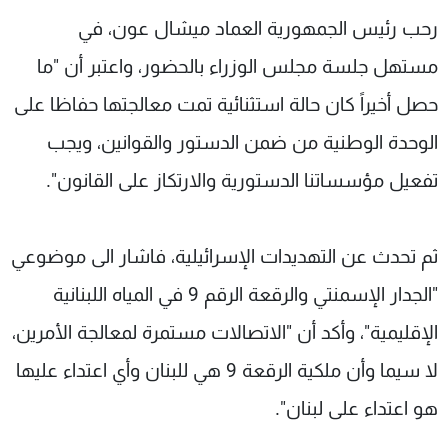
شاهد البرامج
رحب رئيس الجمهورية العماد ميشال عون، في
الترددات
مستهل جلسة مجلس الوزراء بالحضور، واعتبر أن "ما
حصل أخيراً كان حالة استثنائية تمت معالجتها حفاظا على
عن MTV
وظائف
الإنـتـاج
تواصل معنا
الوحدة الوطنية من ضمن الدستور والقوانين، ويجب
لاعلاناتكم
شروط الإسـتخدام
تفعيل مؤسساتنا الدستورية والارتكاز على القانون".
سياسة الخصوصية
ثم تحدث عن التهديدات الإسرائيلية، فاشار الى موضوعي
"الجدار الإسمنتي والرقعة الرقم 9 في المياه اللبنانية
الإقليمية"، وأكد أن "الاتصالات مستمرة لمعالجة الأمرين،
لا سيما وأن ملكية الرقعة 9 هي للبنان وأي اعتداء عليها
هو اعتداء على لبنان".