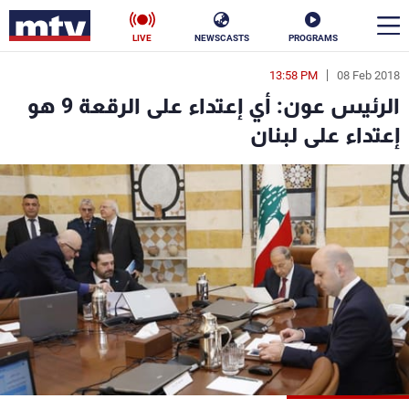
LIVE
NEWSCASTS
PROGRAMS
13:58 PM
08 Feb 2018
en
الرئيس عون: أي إعتداء على الرقعة 9 هو
الأخبار
إعتداء على لبنان
سياسة
ناس
إقتصاد
فن
منوعات
رياضة
كأس العالم
البرامج
جدول البرامج