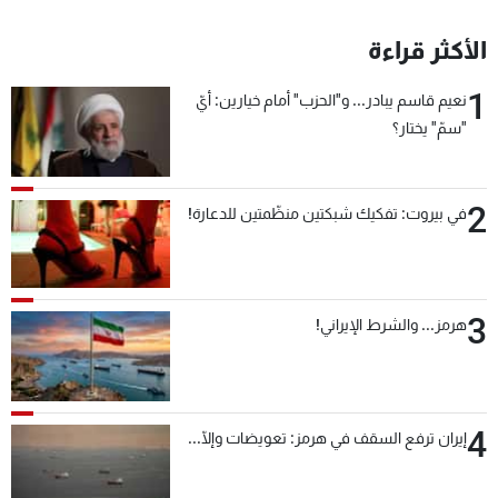
الأكثر قراءة
1
نعيم قاسم يبادر... و"الحزب" أمام خيارين: أيّ
"سمّ" يختار؟
2
في بيروت: تفكيك شبكتين منظّمتين للدعارة!
3
هرمز... والشرط الإيراني!
4
إيران ترفع السقف في هرمز: تعويضات وإلّا...