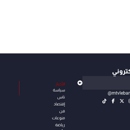
كتروني
الأخبار
سياسة
@mtvleba
ناس
إقتصاد
فن
منوعات
رياضة