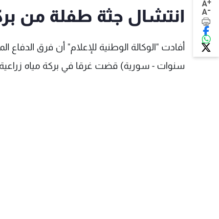
+
A
-
انتشال جثة طفلة من بركة
A
سنوات - سورية) قضت غرقا في بركة مياه زراعي