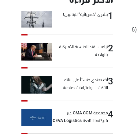
1
بشرى "كهربائية" للبنانيين!
أفادت "الوكالة الوطنية للإعلام" أن فرق الدفاع المدني، تمكنت من انتشال جثة للطفلة زهراء أسامة الإبراهيم (6
2
ترامب يقيّد الجنسية الأميركية
بالولادة
3
أبٌ يعتدي جنسيّاً على بناته
الثلاث… واعترافاتٌ صادمة
4
مجموعة CMA CGM عبر
شركتها التابعة CEVA Logistics
تُنجز الاستحواذ على مجموعة
فتّال