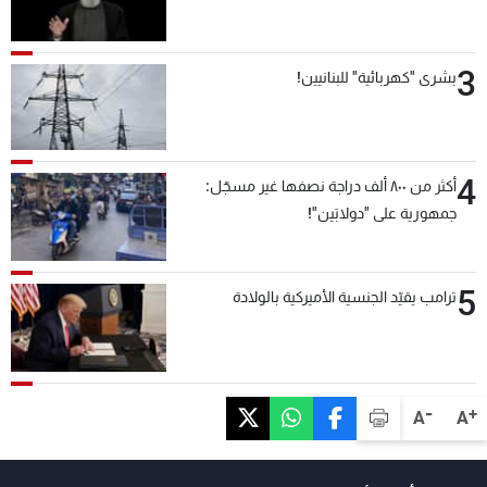
3
بشرى "كهربائية" للبنانيين!
4
أكثر من ٨٠٠ ألف دراجة نصفها غير مسجّل:
جمهورية على "دولابَين"!
5
ترامب يقيّد الجنسية الأميركية بالولادة
-
+
A
A