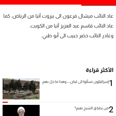
شاهد البرامج
الترددات
عاد النائب ميشال فرعون الى بيروت آتيا من الرياض، كما
عاد النائب قاسم عبد العزيز آتيا من الكويت.
عن MTV
وظائف
وغادر النائب خضر حبيب الى أبو ظبي.
الإنـتـاج
تواصل معنا
لاعلاناتكم
شروط الإسـتخدام
سياسة الخصوصية
الأكثر قراءة
1
إسرائيليّون تسلّلوا الى لبنان... وهذا ما حلّ بهم
2
من يصدّق الشيخ نعيم؟