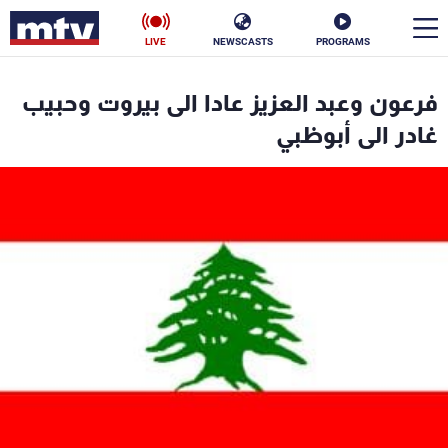
LIVE
NEWSCASTS
PROGRAMS
en
فرعون وعبد العزيز عادا الى بيروت وحبيب
الأخبار
غادر الى أبوظبي
سياسة
ناس
إقتصاد
فن
منوعات
رياضة
كأس العالم
البرامج
جدول البرامج