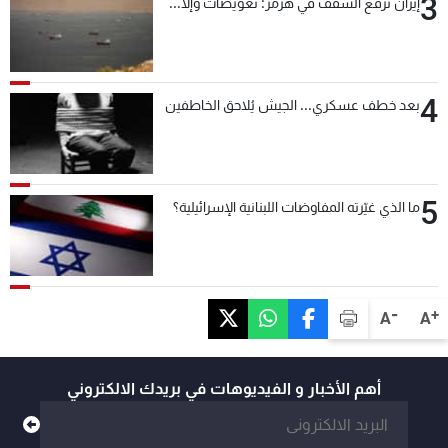
3
إيران ترفع السقف في هرمز: تعويضات وإلّا...
4
بعد خطف عسكري... الجيش يُلاحق الخاطفين
5
ما الذي غيّرته المفاوضات اللبنانية الإسرائيلية؟
-
+
A
A
أهم الأخبار و الفيديوهات في بريدك الالكتروني