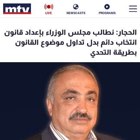
LIVE
NEWSCASTS
PROGRAMS
en
الحجار: نطالب مجلس الوزراء بإعداد قانون
الأخبار
انتخاب دائم بدل تداول موضوع القانون
بطريقة التحدي
سياسة
ناس
إقتصاد
فن
منوعات
رياضة
كأس العالم
البرامج
جدول البرامج