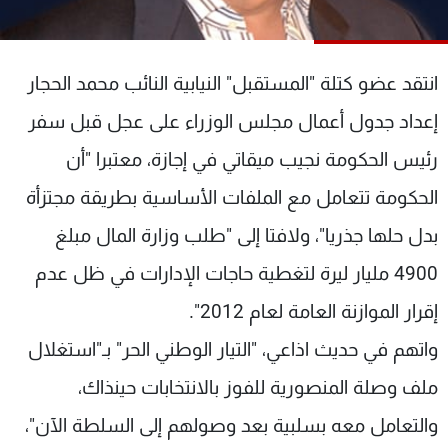
شاهد البرامج
الترددات
انتقد عضو كتلة "المستقبل" النيابية النائب محمد الحجار
عن MTV
وظائف
إعداد جدول أعمال مجلس الوزراء على عجل قبل سفر
الإنـتـاج
تواصل معنا
رئيس الحكومة نجيب ميقاتي في إجازة، معتبرا "أن
لاعلاناتكم
شروط الإسـتخدام
سياسة الخصوصية
الحكومة تتعامل مع الملفات الأساسية بطريقة مجتزأة
بدل حلها جذريا"، ولافتا إلى "طلب وزارة المال مبلغ
4900 مليار ليرة لتغطية حاجات الإدارات في ظل عدم
إقرار الموازنة العامة لعام 2012".
واتهم في حديث اذاعي، "التيار الوطني الحر" بـ"استغلال
ملف وصلة المنصورية للفوز بالانتخابات حينذاك،
والتعامل معه بسلبية بعد وصولهم إلى السلطة الآن"،