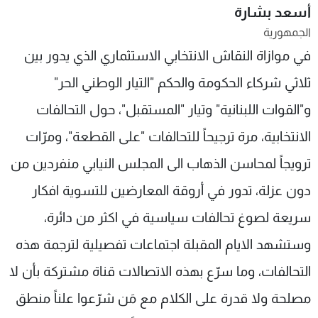
أسعد بشارة
شاهد البرامج
الجمهورية
الترددات
في موازاة النقاش الانتخابي الاستثماري الذي يدور بين
ثلاثي شركاء الحكومة والحكم "التيار الوطني الحر"
عن MTV
وظائف
الإنـتـاج
تواصل معنا
و"القوات اللبنانية" وتيار "المستقبل"، حول التحالفات
لاعلاناتكم
شروط الإسـتخدام
سياسة الخصوصية
الانتخابية، مرة ترجيحاً للتحالفات "على القطعة"، ومرّات
ترويجاً لمحاسن الذهاب الى المجلس النيابي منفردين من
دون عزلة، تدور في أروقة المعارضين للتسوية افكار
سريعة لصوغ تحالفات سياسية في اكثر من دائرة،
وستشهد الايام المقبلة اجتماعات تفصيلية لترجمة هذه
التحالفات، وما سرّع بهذه الاتصالات قناة مشتركة بأن لا
مصلحة ولا قدرة على الكلام مع مَن شرّعوا علناً منطق