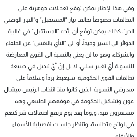
وفي هذا الإطار يمكن توقع تعديلات جوهرية على
التحالفات خصوصاً تحالف تيار "المستقبل" و"التيار الوطني
الحر"، كذلك يمكن توقّع أن يتّجه "المستقبل" في غالبية
الدوائر الى السير وحيداً، أو الى "النأي بالنفس" عن الحلفاء
والشركاء، وهو ما لن يعني بالنسبة الى القوى المعارضة
للتسوية أيّ تغيير سلبي، لا بل إنّ أيَّ تبديل في طبيعة
تحالفات القوى الحكومية، سيهبط برداً وسلاماً على
معارضي التسوية، الذين كانوا منذ انتخاب الرئيس ميشال
عون وتشكيل الحكومة في موقعهم الطبيعي وهم
مستمرون فيه، ويوماً بعد يوم ترتفع احتمالات شراكتهم
في لوائح متجانسة، وتنتظر جلسات تفصيلية للأسماء
والأرقام.