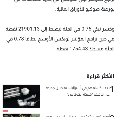
شاهد البرامج
بورصة طوكيو للأوراق المالية.
الترددات
وخسر نيكي 0.76 في المئة ليهبط إلى 21901.13 نقطة،
عن MTV
وظائف
الإنـتـاج
تواصل معنا
في حين تراجع المؤشر توبكس الأوسع نطاقا 0.78 في
لاعلاناتكم
شروط الإسـتخدام
سياسة الخصوصية
المئة مسجلا 1754.43 نقطة.
الأكثر قراءة
1
بعد انكشافهم في أستراليا... تفاصيل جديدة
عن توقيف "شبكة الكوكايين"
أنفاق "حزب الله" من البقاع إلى كسروان فجبيل