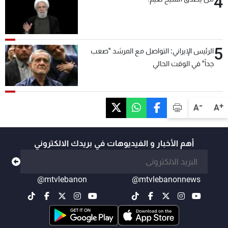
4
5
الرئيس الإيراني: التواصل مع المرشد "صعب
جداً" في الوقت الحالي
-
+
A
A
أهم الأخبار و الفيديوهات في بريدك الالكتروني
@mtvlebanon
@mtvlebanonnews