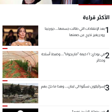
شاهد البرامج
الترددات
الأكثر قراءة
1
بعد الإنتقادات التي طالت جسمها... جورجينا
عن MTV
وظائف
الإنـتـاج
تواصل معنا
رودريغيز تخرج عن صمتها
لاعلاناتكم
شروط الإسـتخدام
سياسة الخصوصية
2
في بوداي: ١٦ خيمة "ماريجوانا"... وضبط أسلحة
وذخائر
3
إسرائيليّون تسلّلوا الى لبنان... وهذا ما حلّ بهم
من يصدّق الشيخ نعيم؟