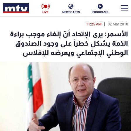
LIVE
NEWSCASTS
PROGRAMS
11:25 AM
02 Mar 2018
en
الأسمر: يرى الإتحاد أنّ إلغاء موجب براءة
الأخبار
الذمة يشكل خطراً على وجود الصندوق
الوطني الإجتماعي ويعرضه للإفلاس
سياسة
ناس
إقتصاد
فن
منوعات
رياضة
كأس العالم
البرامج
جدول البرامج