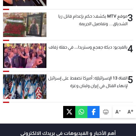
3
موقع MTV يكشف: حكم بإعدام قاتل ريا
الشدياق… وتفاصيل الجريمة
4
بالفيديو: دبكة جعجع وستريدا... في حفلة زفاف
5
القناة 13 الإسرائيليّة: أميركا تضغط على إسرائيل
لإنهاء القتال في إيران ولبنان وغزة
-
+
A
A
أهم الأخبار و الفيديوهات في بريدك الالكتروني