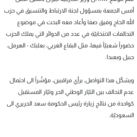
شاهد البرامج
أمس الجمعة بمسؤول لجنة الارتباط والتنسيق في حزب
الترددات
الله الحاج وفيق صفا وأعاد معه البحث في موضوع
التحالفات الانتخابيّة في عدد من الدوائر التي يملك الحزب
عن MTV
وظائف
الإنـتـاج
تواصل معنا
حضوراً شعبيّاً فيها، مثل البقاع الغربي، بعلبك - الهرمل،
لاعلاناتكم
شروط الإسـتخدام
سياسة الخصوصية
جبيل وبعبدا.
ويشكّل هذا التواصل، برأي مراقبين، مؤشّراً الى احتمال
عدم التحالف بين التيّار الوطني الحر وتيّار المستقبل
كواحدة من نتائج زيارة رئيس الحكومة سعد الحريري الى
السعوديّة.