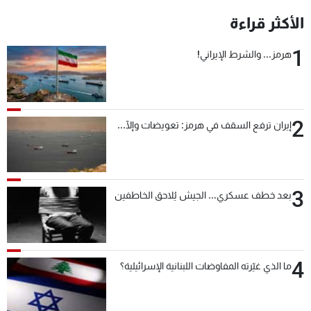
الأكثر قراءة
1
هرمز... والشرط الإيراني!
2
إيران ترفع السقف في هرمز: تعويضات وإلّا...
3
بعد خطف عسكري... الجيش يُلاحق الخاطفين
4
ما الذي غيّرته المفاوضات اللبنانية الإسرائيلية؟