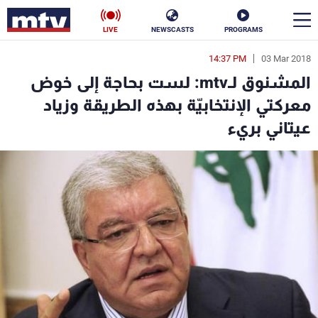
LIVE
NEWSCASTS
PROGRAMS
14:37 PM
03 Mar 2018
en
المشنوق لـmtv: لست بحاجة إلى خوض
الأخبار
معركتي الإنتخابيّة بهذه الطريقة وزياد
عيتاني بريء
سياسة
ناس
إقتصاد
فن
منوعات
رياضة
كأس العالم
البرامج
جدول البرامج