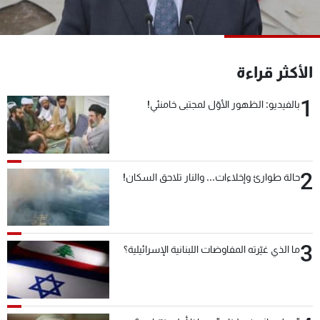
شاهد البرامج
الترددات
الأكثر قراءة
عن MTV
وظائف
الإنـتـاج
تواصل معنا
1
بالفيديو: الظهور الأوّل لمجتبى خامنئي!
لاعلاناتكم
شروط الإسـتخدام
سياسة الخصوصية
2
حالة طوارئ وإخلاءات... والنار تلاحق السكان!
3
ما الذي غيّرته المفاوضات اللبنانية الإسرائيلية؟