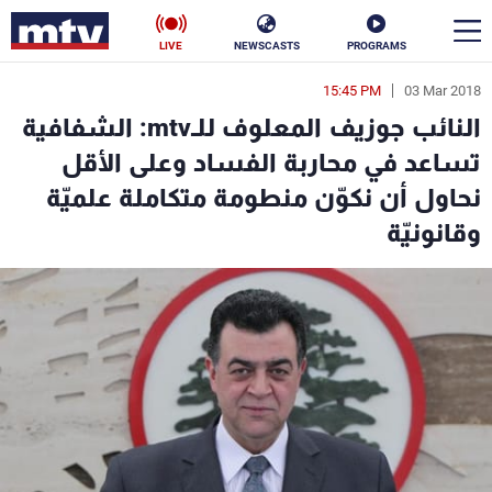
LIVE
NEWSCASTS
PROGRAMS
15:45 PM
03 Mar 2018
en
النائب جوزيف المعلوف للـmtv: الشفافية
الأخبار
تساعد في محاربة الفساد وعلى الأقل
نحاول أن نكوّن منطومة متكاملة علميّة
سياسة
ناس
وقانونيّة
إقتصاد
فن
منوعات
رياضة
كأس العالم
البرامج
جدول البرامج