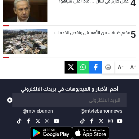
4
"عمل حازم في لبنان"... ماذا أعلن نتنياهو؟
5
مخيم ضبية... بين التَّهميش ونقص الخدمات
-
+
A
A
أهم الأخبار و الفيديوهات في بريدك الالكتروني
@mtvlebanon
@mtvlebanonnews