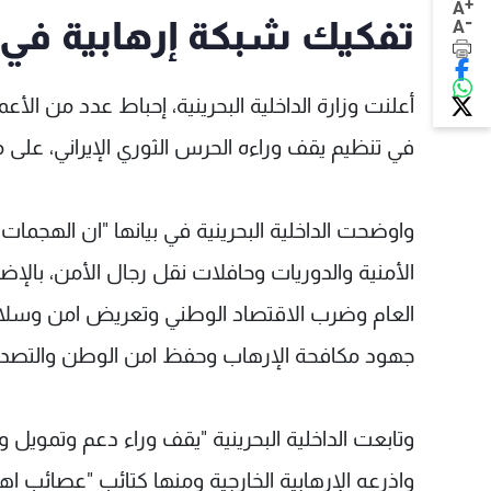
+
A
-
تفكيك شبكة إرهابية في ال
A
في تنظيم يقف وراءه الحرس الثوري الإيراني، على ما ا
واوضحت الداخلية البحرينية في بيانها "ان الهجم
الأمنية والدوريات وحافلات نقل رجال الأمن، بالإ
العام وضرب الاقتصاد الوطني وتعريض امن وسلامة
جهود مكافحة الإرهاب وحفظ امن الوطن والتصدي لل
وتابعت الداخلية البحرينية "يقف وراء دعم وتمويل و
واذرعه الإرهابية الخارجية ومنها كتائب "عصائب اهل 