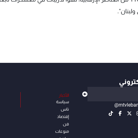
ولبنان".
كتروني
الأخبار
سياسة
@mtvleba
ناس
إقتصاد
فن
منوعات