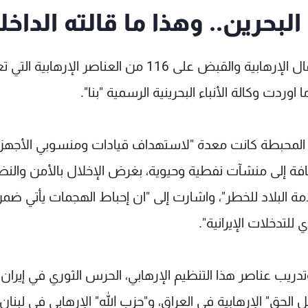
بحرين.. وهذا ما قالته الداخل
أعلنت وزارة الداخلية البحرينية، إحباط عدد من الأعمال الإرهابية والقبض على 116 من العناصر الإره
وردت وكالة الأنباء البحرينية الرسمية "بنا".
ات المحبطة كانت معدة "لاستهداف قيادات ومنسوبي الأجهز
ضافة إلى منشآت نفطية وحيوية، بغرض الإخلال بالأمن والنظ
 البلاد للخطر"، واشارت إلى "ان إحباط الهجمات يأتي ضم
تدخلات الإيرانية".
تدريب عناصر هذا التنظيم الإرهابي، الحرس الثوري في إيران
الحق" الإرهابية في العراق، و"حزب الله" الإرهابي في لبنان،