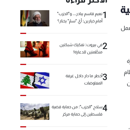
ية
1
نعيم قاسم يبادر... و"الحزب"
أمام خيارين: أيّ "سمّ" يختار؟
ابية التي تعمل
2
في بيروت: تفكيك شبكتين
منظّمتين للدعارة!
ة
ام
3
أخطر ما دار داخل غرفة
ن
المفاوضات
4
سلاح "الحزب": من حماية قضية
فلسطين إلى حماية مركز
العقيدة الفارسي