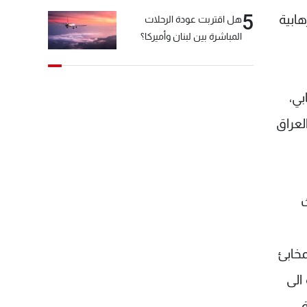
5
هابية
هل اقتربت عودة الرحلات
المباشرة بين لبنان وأميركا؟
بي،
لعراق
ث
مخابئ
الى
ة