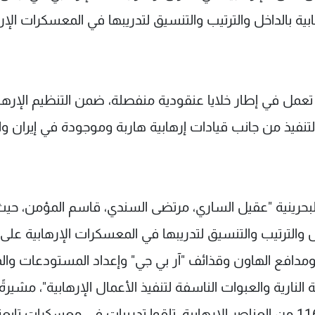
ية بالداخل والترتيب والتنسيق لتدريبها في المعسكرات الإر
عمل في إطار خلايا عنقودية منفصلة، ضمن التنظيم الإرها
نفيذ من جانب قيادات إرهابية هاربة وموجودة في إيران وا
 البحرينية "عقيل الساري، مرتضى السندي، قاسم المؤمن، حي
خل والترتيب والتنسيق لتدريبها في المعسكرات الإرهابية على
 ومدافع الهاون وقذائف "آر بي جي" وإعداد المستودعات وال
 النارية والعبوات الناسفة لتنفيذ الأعمال الإرهابية"، مشيرةً 
"ان 48 من بين المقبوض عليهم، والبالغ عددهم 116 من العناصر الإرهابية، تلقوا تدريبات في معسكرات تابع