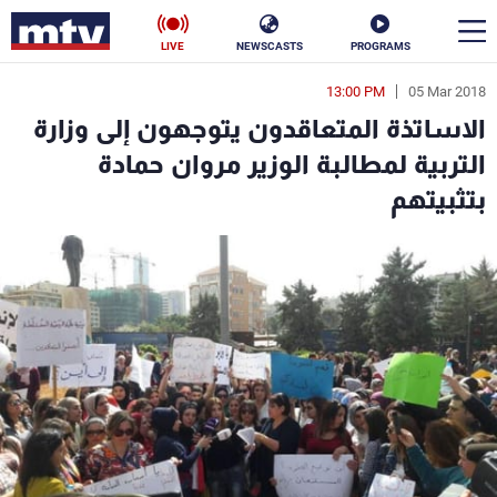
LIVE
NEWSCASTS
PROGRAMS
13:00 PM
05 Mar 2018
en
الاساتذة المتعاقدون يتوجهون إلى وزارة
الأخبار
التربية لمطالبة الوزير مروان حمادة
بتثبيتهم
سياسة
ناس
إقتصاد
فن
منوعات
رياضة
كأس العالم
البرامج
جدول البرامج