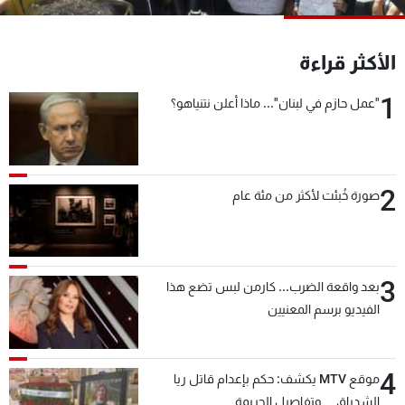
شاهد البرامج
الترددات
الأكثر قراءة
1
"عمل حازم في لبنان"... ماذا أعلن نتنياهو؟
عن MTV
وظائف
الإنـتـاج
تواصل معنا
لاعلاناتكم
شروط الإسـتخدام
سياسة الخصوصية
2
صورة خُبئت لأكثر من مئة عام
3
بعد واقعة الضرب... كارمن لبس تضع هذا
الفيديو برسم المعنيين
4
موقع MTV يكشف: حكم بإعدام قاتل ريا
الشدياق… وتفاصيل الجريمة