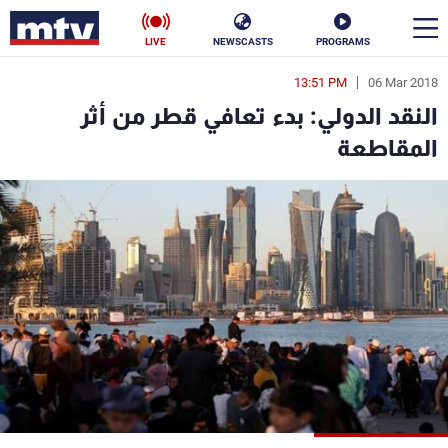
LIVE
NEWSCASTS
PROGRAMS
13:51 PM
06 Mar 2018
en
النقد الدولي: بدء تعافي قطر من أثر
الأخبار
المقاطعة
سياسة
ناس
إقتصاد
فن
منوعات
رياضة
كأس العالم
البرامج
جدول البرامج