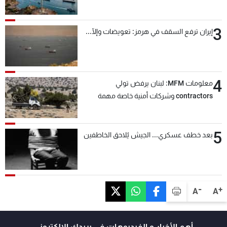
3
إيران ترفع السقف في هرمز: تعويضات وإلّا...
4
معلومات MFM: لبنان يرفض تولي
contractors وشركات أمنية خاصة مهمة
التحقق من نزع سلاح "حزب الله"
5
بعد خطف عسكري... الجيش يُلاحق الخاطفين
-
+
A
A
أهم الأخبار و الفيديوهات في بريدك الالكتروني