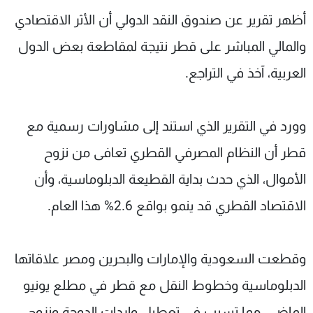
شاهد البرامج
أظهر تقرير عن صندوق النقد الدولي أن الأثر الاقتصادي
الترددات
والمالي المباشر على قطر نتيجة لمقاطعة بعض الدول
العربية، آخذ في التراجع.
عن MTV
وظائف
الإنـتـاج
تواصل معنا
لاعلاناتكم
شروط الإسـتخدام
وورد في التقرير الذي استند إلى مشاورات رسمية مع
سياسة الخصوصية
قطر أن النظام المصرفي القطري تعافى من نزوح
الأموال، الذي حدث بداية القطيعة الدبلوماسية، وأن
الاقتصاد القطري قد ينمو بواقع 2.6% هذا العام.
وقطعت السعودية والإمارات والبحرين ومصر علاقاتها
الدبلوماسية وخطوط النقل مع قطر في مطلع يونيو
الماضي، مما تسبب في تعطيل واردات الدوحة ونزوح