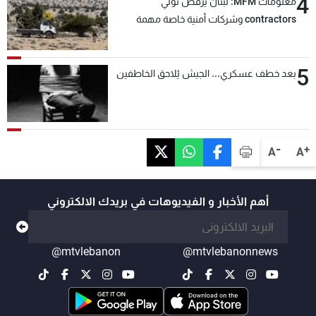
4
معلومات MFM: لبنان يرفض تولي
contractors وشركات أمنية خاصة مهمة
التحقق من نزع سلاح "حزب الله"
5
بعد خطف عسكري... الجيش يُلاحق الخاطفين
-
+
A
A
أهم الأخبار و الفيديوهات في بريدك الالكتروني
@mtvlebanon
@mtvlebanonnews