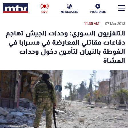
LIVE
NEWSCASTS
PROGRAMS
11:35 AM
07 Mar 2018
en
التلفزيون السوري: وحدات الجيش تهاجم
الأخبار
دفاعات مقاتلي المعارضة في مسرابا في
الغوطة بالنيران لتأمين دخول وحدات
سياسة
ناس
المشاة
إقتصاد
فن
منوعات
رياضة
كأس العالم
البرامج
جدول البرامج