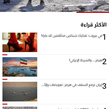
شاهد البرامج
الترددات
الأكثر قراءة
عن MTV
وظائف
الإنـتـاج
تواصل معنا
1
في بيروت: تفكيك شبكتين منظّمتين للدعارة!
لاعلاناتكم
شروط الإسـتخدام
سياسة الخصوصية
2
هرمز... والشرط الإيراني!
3
إيران ترفع السقف في هرمز: تعويضات وإلّا...