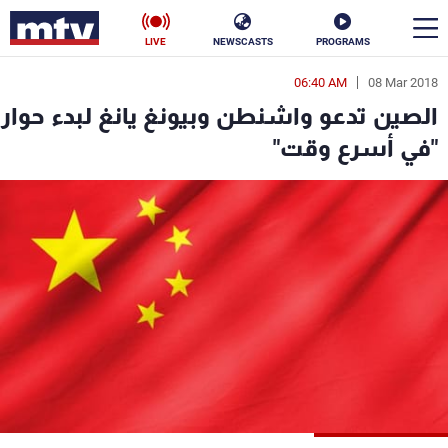
LIVE
NEWSCASTS
PROGRAMS
06:40 AM
08 Mar 2018
en
الصين تدعو واشنطن وبيونغ يانغ لبدء حوار
الأخبار
"في أسرع وقت"
سياسة
ناس
إقتصاد
فن
منوعات
رياضة
كأس العالم
البرامج
جدول البرامج