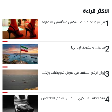
الأكثر قراءة
1
في بيروت: تفكيك شبكتين منظّمتين للدعارة!
2
هرمز... والشرط الإيراني!
3
إيران ترفع السقف في هرمز: تعويضات وإلّا...
4
بعد خطف عسكري... الجيش يُلاحق الخاطفين