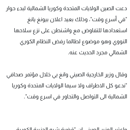
شاهد البرامج
دعت الصين الولايات المتحدة وكوريا الشمالية لبدء حوار
الترددات
"في أسرع وقت"، وذلك بعيد اعلان بيونغ يانغ
استعدادها للتفاوض مع واشنطن على نزع سلاحها
عن MTV
وظائف
الإنـتـاج
تواصل معنا
النووي وهو موضوع لطالما رفض النظام الكوري
لاعلاناتكم
شروط الإسـتخدام
الشمالي مجرد الحديث عنه.
سياسة الخصوصية
وقال وزير الخارجية الصيني وانغ يي خلال مؤتمر صحافي
"ندعو كل الاطراف ولا سيما الولايات المتحدة وكوريا
الشمالية الى التواصل والتحاور في اسرع وقت".
واعتبر الوزير الصيني ان "قضية شبه الجزيرة الكورية