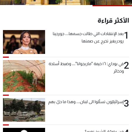
شاهد البرامج
الترددات
الأكثر قراءة
1
بعد الإنتقادات التي طالت جسمها... جورجينا
عن MTV
وظائف
الإنـتـاج
تواصل معنا
رودريغيز تخرج عن صمتها
لاعلاناتكم
شروط الإسـتخدام
سياسة الخصوصية
2
في بوداي: ١٦ خيمة "ماريجوانا"... وضبط أسلحة
وذخائر
3
إسرائيليّون تسلّلوا الى لبنان... وهذا ما حلّ بهم
من يصدّق الشيخ نعيم؟