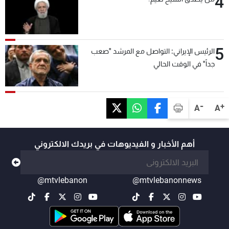
4
5
الرئيس الإيراني: التواصل مع المرشد "صعب
جداً" في الوقت الحالي
-
+
A
A
أهم الأخبار و الفيديوهات في بريدك الالكتروني
@mtvlebanon
@mtvlebanonnews