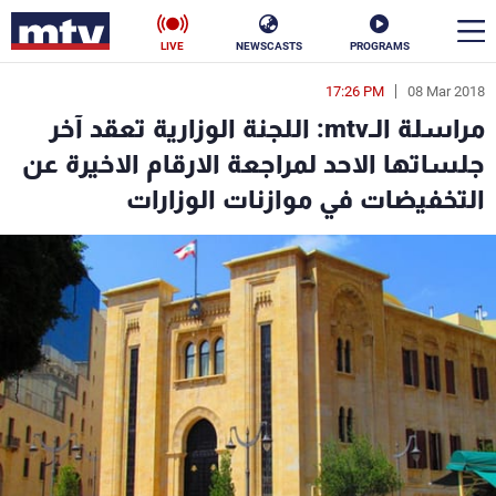
LIVE
NEWSCASTS
PROGRAMS
17:26 PM
08 Mar 2018
en
مراسلة الـmtv: اللجنة الوزارية تعقد آخر
الأخبار
جلساتها الاحد لمراجعة الارقام الاخيرة عن
التخفيضات في موازنات الوزارات
سياسة
ناس
إقتصاد
فن
منوعات
رياضة
كأس العالم
البرامج
جدول البرامج