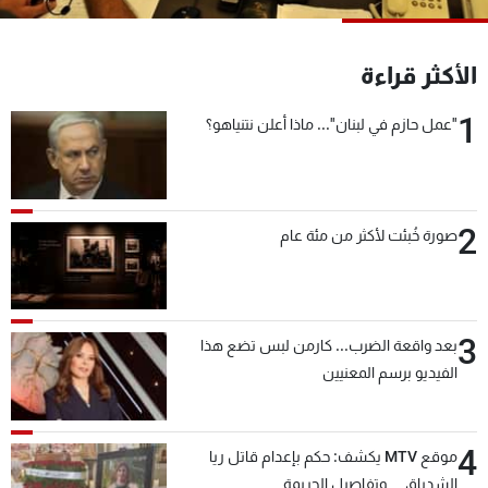
شاهد البرامج
الترددات
الأكثر قراءة
1
"عمل حازم في لبنان"... ماذا أعلن نتنياهو؟
عن MTV
وظائف
الإنـتـاج
تواصل معنا
لاعلاناتكم
شروط الإسـتخدام
سياسة الخصوصية
2
صورة خُبئت لأكثر من مئة عام
3
بعد واقعة الضرب... كارمن لبس تضع هذا
الفيديو برسم المعنيين
4
موقع MTV يكشف: حكم بإعدام قاتل ريا
الشدياق… وتفاصيل الجريمة