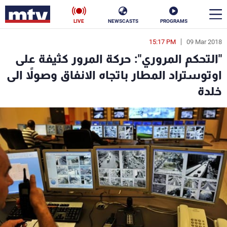
LIVE
NEWSCASTS
PROGRAMS
15:17 PM
09 Mar 2018
en
"التحكم المروري": حركة المرور كثيفة على
الأخبار
اوتوستراد المطار باتجاه الانفاق وصولاً الى
خلدة
سياسة
ناس
إقتصاد
فن
منوعات
رياضة
كأس العالم
البرامج
جدول البرامج