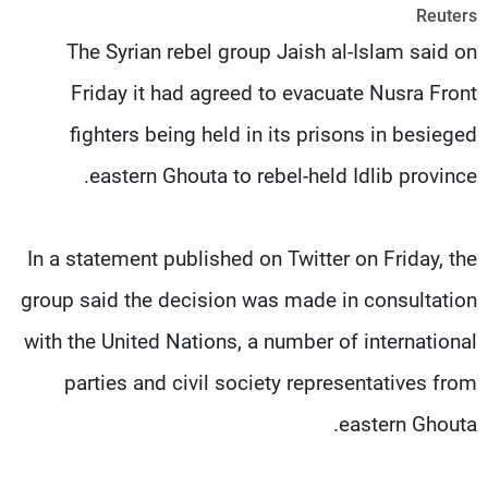
Reuters
شاهد البرامج
The Syrian rebel group Jaish al-Islam said on
الترددات
Friday it had agreed to evacuate Nusra Front
عن MTV
وظائف
fighters being held in its prisons in besieged
الإنـتـاج
تواصل معنا
لاعلاناتكم
شروط الإسـتخدام
eastern Ghouta to rebel-held Idlib province.
سياسة الخصوصية
In a statement published on Twitter on Friday, the
group said the decision was made in consultation
with the United Nations, a number of international
parties and civil society representatives from
eastern Ghouta.