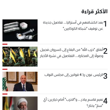
الأكثر قراءة
1
بعد انكشافهم في أستراليا... تفاصيل جديدة
عن توقيف "شبكة الكوكايين"
2
أنفاق "حزب الله" من البقاع إلى كسروان فجبيل
وصولاً إلى المختارة... التفاصيل في نشرة الأخبار
بعد قليل
3
الرئيس عون ردّ 4 قوانين إلى مجلس النواب
4
نعيم قاسم يبادر... و"الحزب" أمام خيارين: أيّ
"سمّ" يختار؟