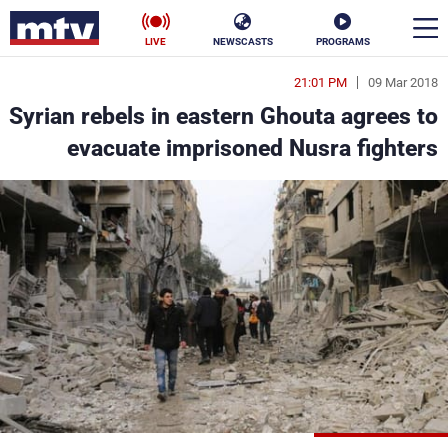
LIVE
NEWSCASTS
PROGRAMS
21:01 PM
09 Mar 2018
en
Syrian rebels in eastern Ghouta agrees to
الأخبار
evacuate imprisoned Nusra fighters
سياسة
ناس
إقتصاد
فن
منوعات
رياضة
كأس العالم
البرامج
جدول البرامج