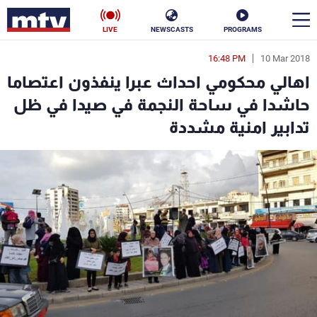
LIVE
NEWSCASTS
PROGRAMS
16:48 PM
10 Mar 2018
en
اهالي محكومي احداث عبرا ينفذون اعتصاما
الأخبار
حاشدا في ساحة النجمة في صيدا في ظل
تدابير امنية مشددة
سياسة
ناس
إقتصاد
فن
منوعات
رياضة
كأس العالم
البرامج
جدول البرامج