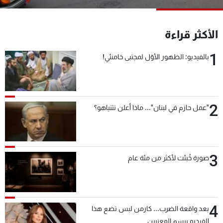
شاهد البرامج
الترددات
الأكثر قراءة
1
بالفيديو: الظهور الأوّل لمجتبى خامنئي!
عن MTV
وظائف
الإنـتـاج
تواصل معنا
لاعلاناتكم
شروط الإسـتخدام
سياسة الخصوصية
2
"عمل حازم في لبنان"... ماذا أعلن نتنياهو؟
3
صورة خُبئت لأكثر من مئة عام
4
بعد واقعة الضرب... كارمن لبس تضع هذا
الفيديو برسم المعنيين